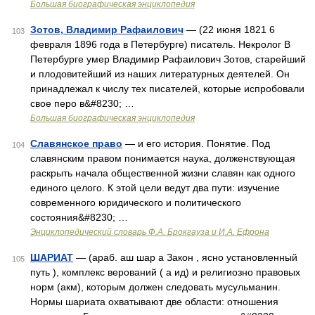
Большая биографическая энциклопедия
Зотов, Владимир Рафаилович
— (22 июня 1821 6
103
февраля 1896 года в Петербурге) писатель. Некролог В
Петербурге умер Владимир Рафаилович Зотов, старейший
и плодовитейший из наших литературных деятелей. Он
принадлежал к числу тех писателей, которые испробовали
свое перо в&#8230; …
Большая биографическая энциклопедия
Славянское право
— и его история. Понятие. Под
104
славянским правом понимается наука, долженствующая
раскрыть начала общественной жизни славян как одного
единого целого. К этой цели ведут два пути: изучение
современного юридического и политического
состояния&#8230; …
Энциклопедический словарь Ф.А. Брокгауза и И.А. Ефрона
ШАРИАТ
— (араб. аш шар а Закон , ясно установленный
105
путь ), комплекс верований ( а ид) и религиозно правовых
норм (акм), которым должен следовать мусульманин.
Нормы шариата охватывают две области: отношения