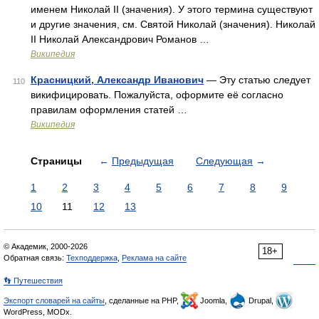
именем Николай II (значения). У этого термина существуют
и другие значения, см. Святой Николай (значения). Николай
II Николай Александрович Романов …
Википедия
Красницкий, Александр Иванович
— Эту статью следует
110
викифицировать. Пожалуйста, оформите её согласно
правилам оформления статей …
Википедия
Страницы
←
Предыдущая
Следующая
→
1
2
3
4
5
6
7
8
9
10
11
12
13
© Академик, 2000-2026
18+
Обратная связь:
Техподдержка
,
Реклама на сайте
👣 Путешествия
Экспорт словарей на сайты
, сделанные на PHP,
Joomla,
Drupal,
WordPress, MODx.