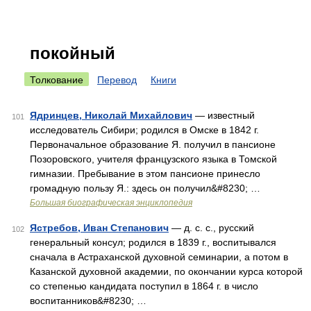
покойный
Толкование
Перевод
Книги
Ядринцев, Николай Михайлович
— известный
101
исследователь Сибири; родился в Омске в 1842 г.
Первоначальное образование Я. получил в пансионе
Позоровского, учителя французского языка в Томской
гимназии. Пребывание в этом пансионе принесло
громадную пользу Я.: здесь он получил&#8230; …
Большая биографическая энциклопедия
Ястребов, Иван Степанович
— д. с. с., русский
102
генеральный консул; родился в 1839 г., воспитывался
сначала в Астраханской духовной семинарии, а потом в
Казанской духовной академии, по окончании курса которой
со степенью кандидата поступил в 1864 г. в число
воспитанников&#8230; …