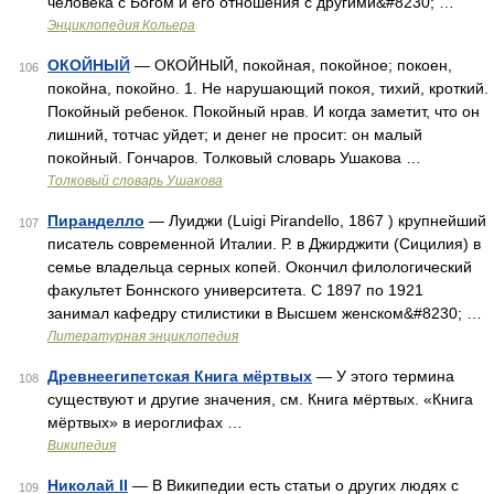
человека с Богом и его отношения с другими&#8230; …
Энциклопедия Кольера
ОКОЙНЫЙ
— ОКОЙНЫЙ, покойная, покойное; покоен,
106
покойна, покойно. 1. Не нарушающий покоя, тихий, кроткий.
Покойный ребенок. Покойный нрав. И когда заметит, что он
лишний, тотчас уйдет; и денег не просит: он малый
покойный. Гончаров. Толковый словарь Ушакова …
Толковый словарь Ушакова
Пиранделло
— Луиджи (Luigi Pirandello, 1867 ) крупнейший
107
писатель современной Италии. Р. в Джирджити (Сицилия) в
семье владельца серных копей. Окончил филологический
факультет Боннского университета. С 1897 по 1921
занимал кафедру стилистики в Высшем женском&#8230; …
Литературная энциклопедия
Древнеегипетская Книга мёртвых
— У этого термина
108
существуют и другие значения, см. Книга мёртвых. «Книга
мёртвых» в иероглифах …
Википедия
Николай II
— В Википедии есть статьи о других людях с
109